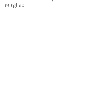
Mitglied
Mehr Infos
Preis
0,00 €
Verkauf beendet
Tickettyp
Ticket Online-Kurs
Mehr Infos
Preis
10,00 €
MwSt. inbegriffen