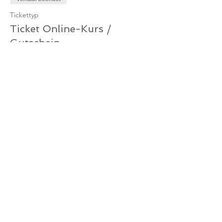
Tickettyp
Ticket Online-Kurs /
Gutschein
Mehr Infos
Preis
0,00 €
Verkauf beendet
Tickettyp
Ticket Online-Kurs /
Mitglied
Mehr Infos
Preis