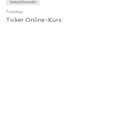
Verkauf beendet
Tickettyp
Ticket Online-Kurs
Mehr Infos
Preis
10,00 €
MwSt. inbegriffen
Verkauf beendet
Tickettyp
Ticket Online-Kurs /
Gutschein
Mehr Infos
Preis