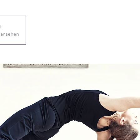
t
 ansehen