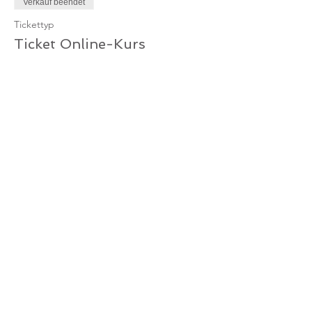
Verkauf beendet
Tickettyp
Ticket Online-Kurs
Mehr Infos
Preis
10,00 €
MwSt. inbegriffen
Verkauf beendet
Tickettyp
Ticket Online-Kurs /
Mitglied
Mehr Infos
Preis