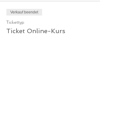
Verkauf beendet
Tickettyp
Ticket Online-Kurs
Mehr Infos
Preis
10,00 €
MwSt. inbegriffen
Verkauf beendet
Tickettyp
Ticket Online-Kurs /
Gutschein
Mehr Infos