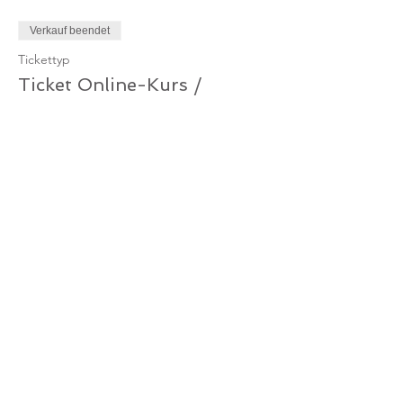
Verkauf beendet
Tickettyp
Ticket Online-Kurs /
Gutschein
Mehr Infos
Preis
0,00 €
Verkauf beendet
Tickettyp
Ticket Online-Kurs /
Mitglied
Mehr Infos