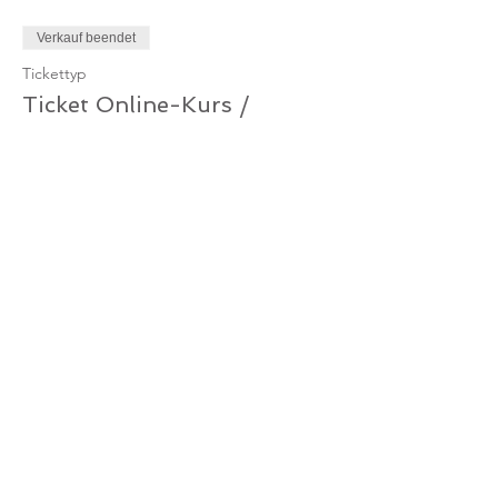
Verkauf beendet
Tickettyp
Ticket Online-Kurs /
Gutschein
Mehr Infos
Preis
0,00 €
Verkauf beendet
Tickettyp
Ticket Online-Kurs /
Mitglied
Mehr Infos