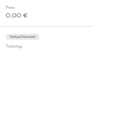
Preis
0,00 €
Verkauf beendet
Tickettyp
Ticket Online-Kurs
Mehr Infos
Preis
10,00 €
MwSt. inbegriffen
Verkauf beendet
Tickettyp
Ticket Online-Kurs /