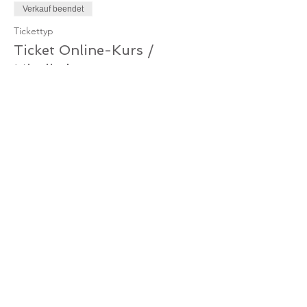
Verkauf beendet
Tickettyp
Ticket Online-Kurs /
Mitglied
Mehr Infos
Preis
0,00 €
Verkauf beendet
Tickettyp
Ticket Online-Kurs /
Gutschein
Mehr Infos
Preis