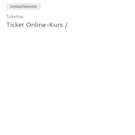
Verkauf beendet
Tickettyp
Ticket Online-Kurs /
Mitglied
Mehr Infos
Preis
0,00 €
Verkauf beendet
Tickettyp
Ticket Online-Kurs
Mehr Infos
Preis