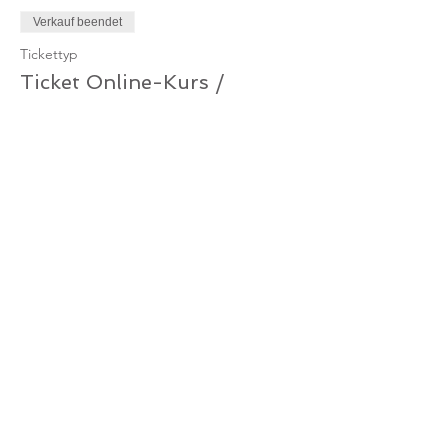
Verkauf beendet
Tickettyp
Ticket Online-Kurs /
Mitglied
Mehr Infos
Preis
0,00 €
Verkauf beendet
Tickettyp
Ticket Online-Kurs
Mehr Infos
Preis