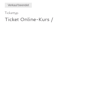
Verkauf beendet
Tickettyp
Ticket Online-Kurs /
Gutschein
Mehr Infos
Preis
0,00 €
Verkauf beendet
Tickettyp
Ticket Online-Kurs
Mehr Infos
Preis