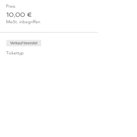
Preis
10,00 €
MwSt. inbegriffen
Verkauf beendet
Tickettyp
Ticket Online-Kurs /
Gutschein
Mehr Infos
Preis
0,00 €
Verkauf beendet
Tickettyp