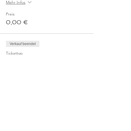
Mehr Infos
Preis
0,00 €
Verkauf beendet
Tickettyp
Ticket Online-Kurs
Mehr Infos
Preis
10,00 €
MwSt. inbegriffen
Verkauf beendet
Tickettyp