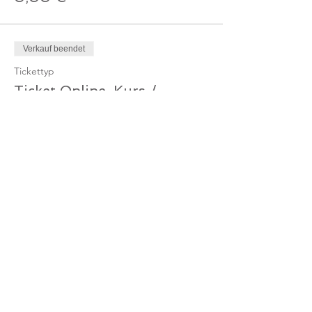
Verkauf beendet
Tickettyp
Ticket Online-Kurs /
Gutschein
Mehr Infos
Preis
0,00 €
Verkauf beendet
Tickettyp
Ticket - Online-Kurs
Mehr Infos