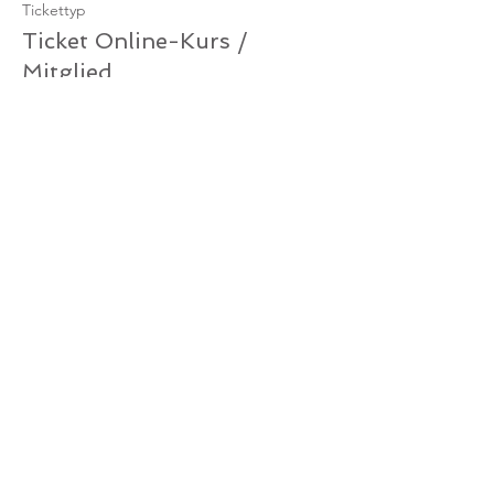
Tickettyp
Ticket Online-Kurs /
Mitglied
Mehr Infos
Preis
0,00 €
Verkauf beendet
Tickettyp
Ticket Online-Kurs /
Gutschein
Mehr Infos
Preis
0,00 €