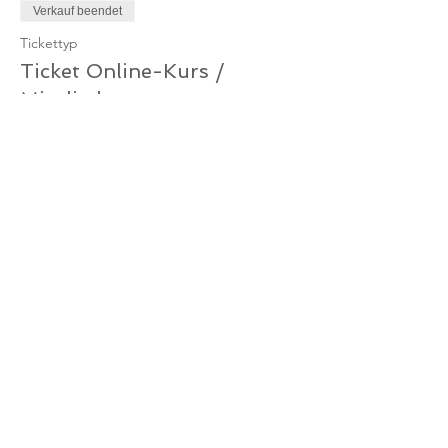
Verkauf beendet
Tickettyp
Ticket Online-Kurs /
Mitglied
Mehr Infos
Preis
0,00 €
Verkauf beendet
Tickettyp
Ticket Online-Kurs /
Gutschein
Mehr Infos
Preis