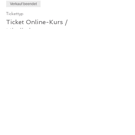
Verkauf beendet
Tickettyp
Ticket Online-Kurs /
Mitglied
Mehr Infos
Preis
0,00 €
Verkauf beendet
Tickettyp
Ticket Online-Kurs /
Gutschein
Mehr Infos
Preis