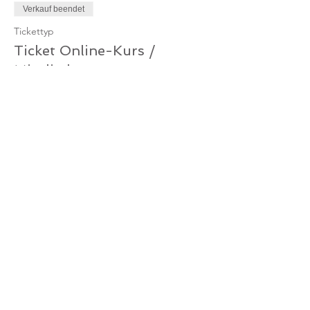
Verkauf beendet
Tickettyp
Ticket Online-Kurs /
Mitglied
Mehr Infos
Preis
0,00 €
Verkauf beendet
Tickettyp
Ticket Online-Kurs /
Gutschein
Mehr Infos
Preis