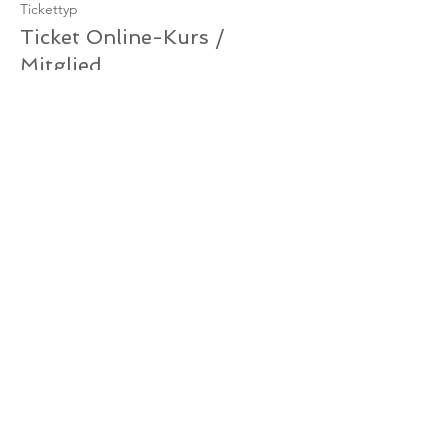
Tickettyp
Ticket Online-Kurs /
Mitglied
Mehr Infos
Preis
0,00 €
Verkauf beendet
Tickettyp
Ticket Online-Kurs /
Gutschein
Mehr Infos
Preis
0,00 €