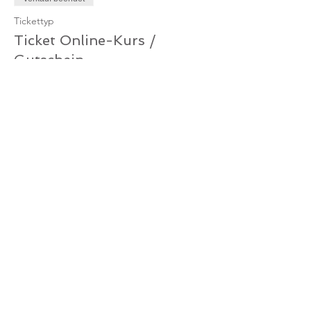
Tickettyp
Ticket Online-Kurs /
Gutschein
Mehr Infos
Preis
0,00 €
Verkauf beendet
Tickettyp
Ticket Online-Kurs /
Mitglied
Mehr Infos
Preis