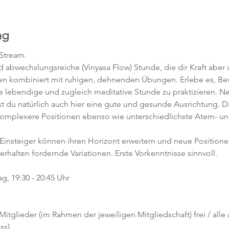
ng
-Stream.
abwechslungsreiche (Vinyasa Flow) Stunde, die dir Kraft aber a
en kombiniert mit ruhigen, dehnenden Übungen. Erlebe es, 
ne lebendige und zugleich meditative Stunde zu praktizieren. 
t du natürlich auch hier eine gute und gesunde Ausrichtung. D
komplexere Positionen ebenso wie unterschiedlichste Atem- un
 Einsteiger können ihren Horizont erweitern und neue Position
 erhalten fordernde Variationen. Erste Vorkenntnisse sinnvoll. 
g, 19:30 - 20:45 Uhr
 Mitglieder (im Rahmen der jeweiligen Mitgliedschaft) frei / alle
ss)