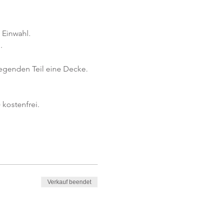
 Einwahl.
.
iegenden Teil eine Decke.
kostenfrei. 
Verkauf beendet