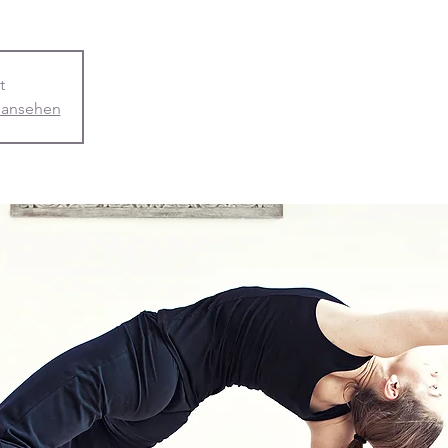
t
 ansehen