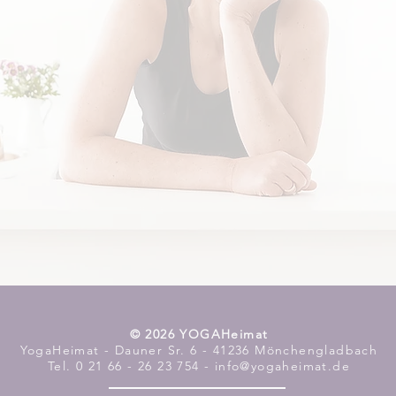
​© 2026 YOGAHeimat
YogaHeimat - Dauner Sr. 6 - 41236 Mönchengladbach
Tel. 0 21 66 - 26 23 754 - info@yogaheimat.de