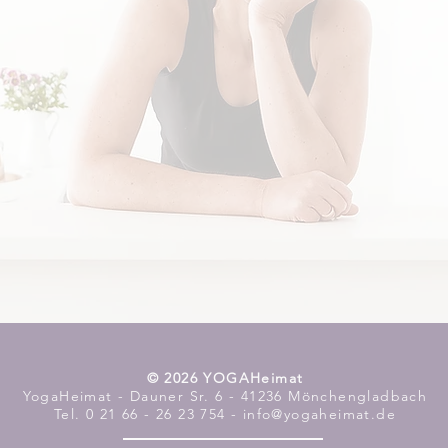
​© 2026 YOGAHeimat
YogaHeimat - Dauner Sr. 6 - 41236 Mönchengladbach
Tel. 0 21 66 - 26 23 754 - info@yogaheimat.de