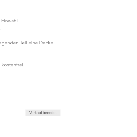
 Einwahl.
.
iegenden Teil eine Decke.
kostenfrei. 
Verkauf beendet