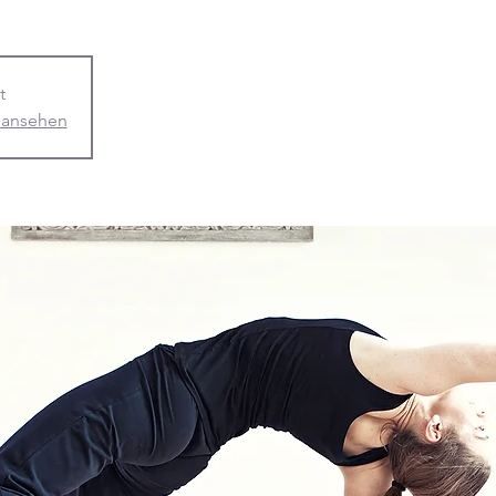
t
 ansehen