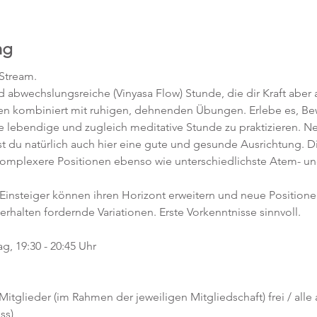
ng
-Stream.
abwechslungsreiche (Vinyasa Flow) Stunde, die dir Kraft aber a
en kombiniert mit ruhigen, dehnenden Übungen. Erlebe es, 
ne lebendige und zugleich meditative Stunde zu praktizieren. 
t du natürlich auch hier eine gute und gesunde Ausrichtung. D
komplexere Positionen ebenso wie unterschiedlichste Atem- un
 Einsteiger können ihren Horizont erweitern und neue Position
 erhalten fordernde Variationen. Erste Vorkenntnisse sinnvoll. 
g, 19:30 - 20:45 Uhr
 Mitglieder (im Rahmen der jeweiligen Mitgliedschaft) frei / alle
ss)