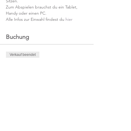
Sitzen.
Zum Abspielen brauchst du ein Tablet, 
Handy oder einen PC.
Alle Infos zur Einwahl findest du 
hier
Buchung
Verkauf beendet
Tickettyp
Ticket / Regulär
Mehr Infos
Preis
39,00 €
MwSt. inbegriffen
Verkauf beendet