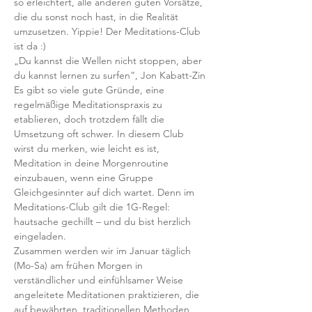
so erleichtert, alle anderen guten Vorsätze, 
die du sonst noch hast, in die Realität 
umzusetzen. Yippie! Der Meditations-Club 
ist da :) 
„Du kannst die Wellen nicht stoppen, aber 
du kannst lernen zu surfen“, Jon Kabatt-Zin
Es gibt so viele gute Gründe, eine 
regelmäßige Meditationspraxis zu 
etablieren, doch trotzdem fällt die 
Umsetzung oft schwer. In diesem Club 
wirst du merken, wie leicht es ist, 
Meditation in deine Morgenroutine 
einzubauen, wenn eine Gruppe 
Gleichgesinnter auf dich wartet. Denn im 
Meditations-Club gilt die 1G-Regel: 
hautsache gechillt – und du bist herzlich 
eingeladen. 
Zusammen werden wir im Januar täglich 
(Mo-Sa) am frühen Morgen in 
verständlicher und einfühlsamer Weise 
angeleitete Meditationen praktizieren, die 
auf bewährten, traditionellen Methoden 