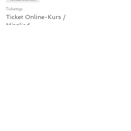
Tickettyp
Ticket Online-Kurs /
Mitglied
Mehr Infos
Preis
0,00 €
Verkauf beendet
Tickettyp
Ticket Online-Kurs /
Gutschein
Mehr Infos
Preis