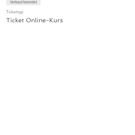
Verkauf beendet
Tickettyp
Ticket Online-Kurs
Mehr Infos
Preis
10,00 €
MwSt. inbegriffen
Verkauf beendet
Tickettyp
Ticket Online-Kurs /
Gutschein
Mehr Infos
Preis