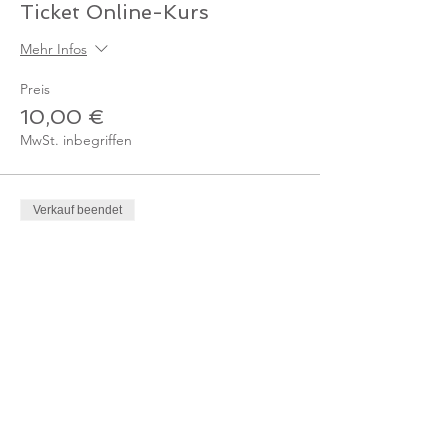
Ticket Online-Kurs
Mehr Infos
Preis
10,00 €
MwSt. inbegriffen
Verkauf beendet
Tickettyp
Ticket Online-Kurs /
Gutschein
Mehr Infos
Preis
0,00 €