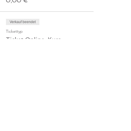
0,00 €
Verkauf beendet
Tickettyp
Ticket Online-Kurs
Mehr Infos
Preis
10,00 €
MwSt. inbegriffen
Verkauf beendet
Tickettyp
Ticket Online-Kurs /
Mitglied