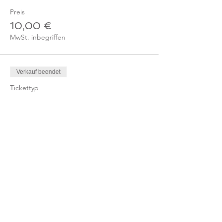
Preis
10,00 €
MwSt. inbegriffen
Verkauf beendet
Tickettyp
Ticket - Online-Kurs
Mitglied
Mehr Infos
Preis
0,00 €
Verkauf beendet
Tickettyp