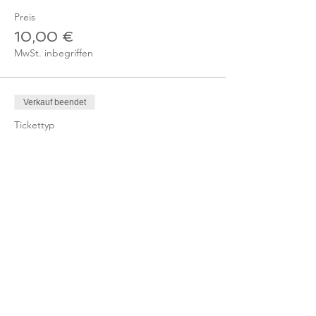
Preis
10,00 €
MwSt. inbegriffen
Verkauf beendet
Tickettyp
Ticket - Online-Kurs
Mitglied
Mehr Infos
Preis
0,00 €
Verkauf beendet
Tickettyp