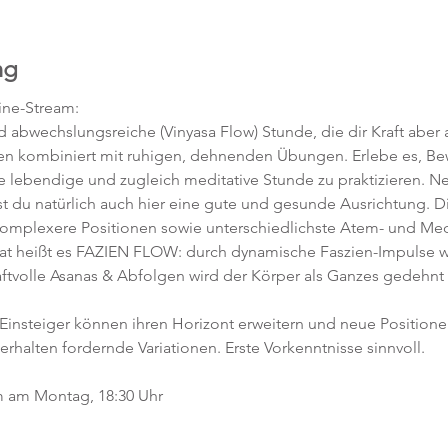
ng
ne-Stream:
abwechslungsreiche (Vinyasa Flow) Stunde, die dir Kraft aber a
en kombiniert mit ruhigen, dehnenden Übungen. Erlebe es, 
ne lebendige und zugleich meditative Stunde zu praktizieren. 
t du natürlich auch hier eine gute und gesunde Ausrichtung. D
komplexere Positionen sowie unterschiedlichste Atem- und Med
 heißt es FAZIEN FLOW: durch dynamische Faszien-Impulse w
ftvolle Asanas & Abfolgen wird der Körper als Ganzes gedehnt 
 Einsteiger können ihren Horizont erweitern und neue Position
 erhalten fordernde Variationen. Erste Vorkenntnisse sinnvoll. 
m am Montag, 18:30 Uhr