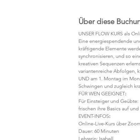
Über diese Buchu
UNSER FLOW KURS als Onli
Eine energiespendende und 
kräftigende Elemente werd
synchronisieren, und so ei
kreativen Sequenzen erlerns
variantenreiche Abfolgen, 
UND am 1. Montag im Monat
Schwingen und zugleich kra
FÜR WEN GEEIGNET
:
Für Einsteiger und Geübte:
frischen ihre Basics auf und
EVENT-INFOS
:
Online-Live-Kurs über Zoo
Dauer: 60 Minuten 
Lehrerin: Isabell