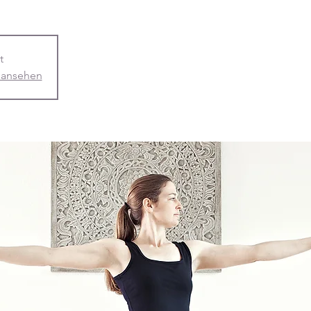
t
 ansehen