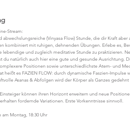
ng
ne-Stream:
abwechslungsreiche (Vinyasa Flow) Stunde, die dir Kraft aber a
en kombiniert mit ruhigen, dehnenden Übungen. Erlebe es, 
ne lebendige und zugleich meditative Stunde zu praktizieren. 
t du natürlich auch hier eine gute und gesunde Ausrichtung. D
komplexere Positionen sowie unterschiedlichste Atem- und Med
 heißt es FAZIEN FLOW: durch dynamische Faszien-Impulse w
ftvolle Asanas & Abfolgen wird der Körper als Ganzes gedehnt 
 Einsteiger können ihren Horizont erweitern und neue Position
 erhalten fordernde Variationen. Erste Vorkenntnisse sinnvoll. 
m am Montag, 18:30 Uhr