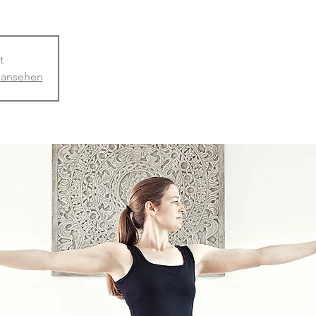
t
 ansehen