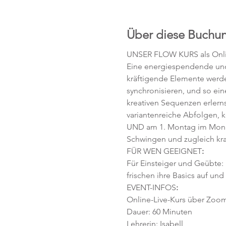
Über diese Buchu
UNSER FLOW KURS als Onli
Eine energiespendende und 
kräftigende Elemente werd
synchronisieren, und so ei
kreativen Sequenzen erlerns
variantenreiche Abfolgen, 
UND am 1. Montag im Monat
Schwingen und zugleich kra
FÜR WEN GEEIGNET
:
Für Einsteiger und Geübte:
frischen ihre Basics auf und
EVENT-INFOS
:
Online-Live-Kurs über Zoo
Dauer: 60 Minuten 
Lehrerin: Isabell