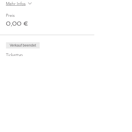
Mehr Infos
Preis
0,00 €
Verkauf beendet
Tickettyp
Ticket Online-Kurs /
Gutschein
Mehr Infos
Preis
0,00 €
Verkauf beendet