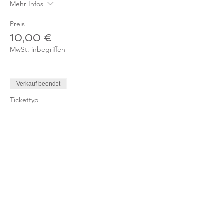
Mehr Infos
Preis
10,00 €
MwSt. inbegriffen
Verkauf beendet
Tickettyp
Ticket - Online-Kurs
Mitglied
Mehr Infos
Preis
0,00 €
Verkauf beendet