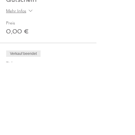
Mehr Infos
Preis
0,00 €
Verkauf beendet
Tickettyp
Ticket - Online-Kurs
Mitglied
Mehr Infos
Preis
0,00 €
Verkauf beendet