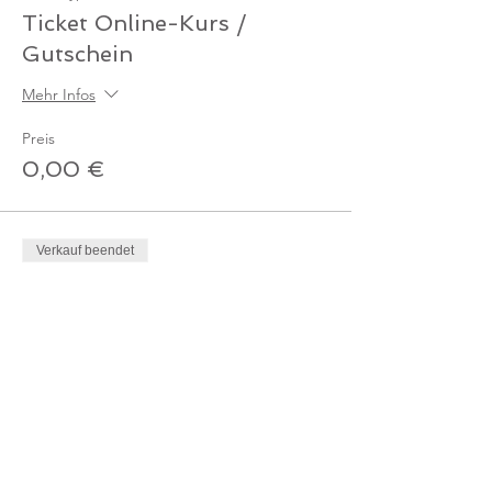
Ticket Online-Kurs /
Gutschein
Mehr Infos
Preis
0,00 €
Verkauf beendet
Tickettyp
Ticket - Online-Kurs
Mehr Infos
Preis
10,00 €
MwSt. inbegriffen