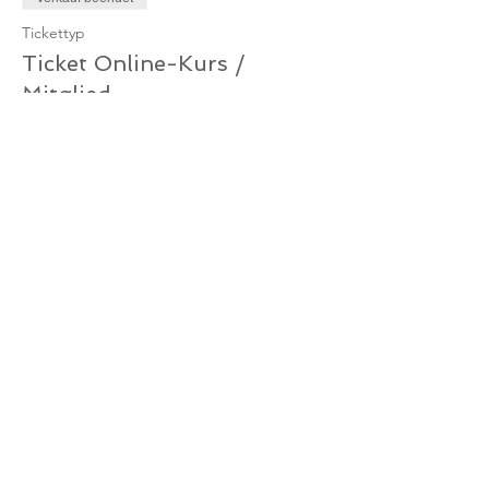
Tickettyp
Ticket Online-Kurs /
Mitglied
Mehr Infos
Preis
0,00 €
Verkauf beendet
Tickettyp
Ticket Online-Kurs /
Gutschein
Mehr Infos
Preis