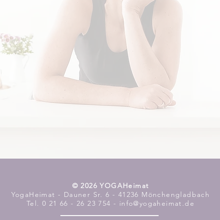
​© 2026 YOGAHeimat
YogaHeimat - Dauner Sr. 6 - 41236 Mönchengladbach
Tel. 0 21 66 - 26 23 754 - info@yogaheimat.de