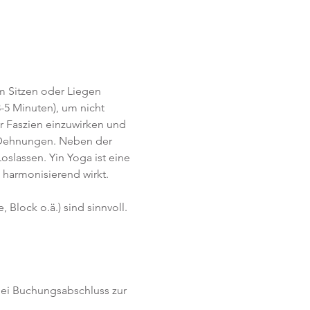
im Sitzen oder Liegen 
-5 Minuten), um nicht 
r Faszien einzuwirken und 
e Dehnungen. Neben der 
lassen. Yin Yoga ist eine 
harmonisierend wirkt. 
Block o.ä.) sind sinnvoll.
(bei Buchungsabschluss zur 