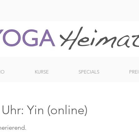
IO
KURSE
SPECIALS
PREI
hr: Yin (online)
erierend.