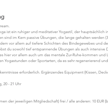
ng
tream.
ga ist ein ruhiger und meditativer Yogastil, der hauptsächlich 
gen sind im Kern passive Übungen, die lange gehalten werden (3
ndern vor allem auf tiefere Schichten des Bindegewebes und de
rlebst du sowohl tief entspannende Übungen als auch intensiv
es hier vor allem auch um das mentale Zur-Ruhe-kommen und Los
ren Yogastunden oder Sportarten, da es sehr regenerierend und 
rkenntnisse erforderlich. Ergänzendes Equipment (Kissen, Decke, 
 20 - 21 Uhr
hmen der jeweiligen Mitgliedschaft) frei / alle anderen: 10 EUR 