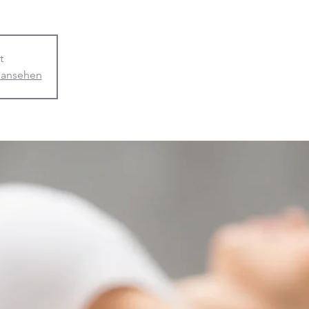
t
 ansehen