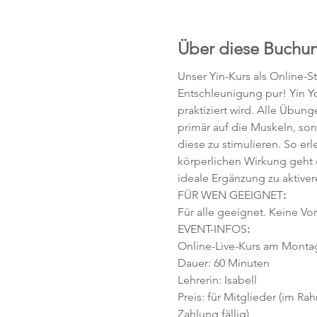
Über diese Buchu
Unser Yin-Kurs als Online-S
Entschleunigung pur! Yin Yo
praktiziert wird. Alle Übun
primär auf die Muskeln, so
diese zu stimulieren. So e
körperlichen Wirkung geht 
ideale Ergänzung zu aktive
FÜR WEN GEEIGNET
:
Für alle geeignet. Keine Vo
EVENT-INFOS
:
Online-Live-Kurs am Montag,
Dauer: 60 Minuten 
Lehrerin: Isabell
Preis: für Mitglieder (im Ra
Zahlung fällig)