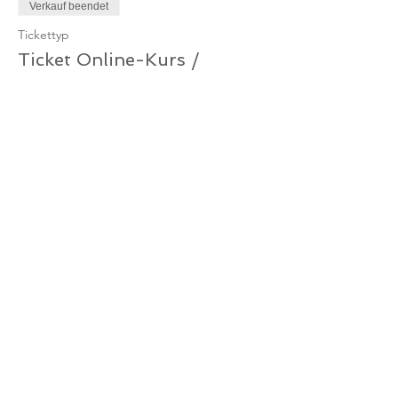
Verkauf beendet
Tickettyp
Ticket Online-Kurs /
Gutschein
Mehr Infos
Preis
0,00 €
Verkauf beendet
Tickettyp
Ticket Online-Kurs
Mehr Infos
Preis
10,00 €