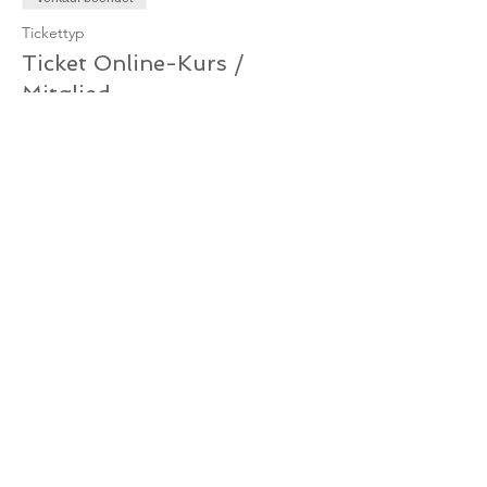
Tickettyp
Ticket Online-Kurs /
Mitglied
Mehr Infos
Preis
0,00 €
Verkauf beendet
Tickettyp
Ticket Online-Kurs /
Gutschein
Mehr Infos
Preis