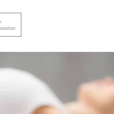
t
 ansehen