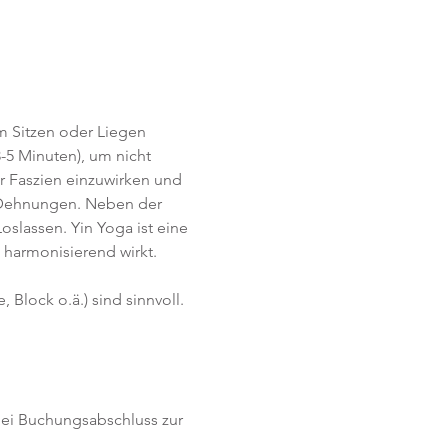
im Sitzen oder Liegen 
-5 Minuten), um nicht 
r Faszien einzuwirken und 
e Dehnungen. Neben der 
lassen. Yin Yoga ist eine 
harmonisierend wirkt. 
Block o.ä.) sind sinnvoll.
(bei Buchungsabschluss zur 