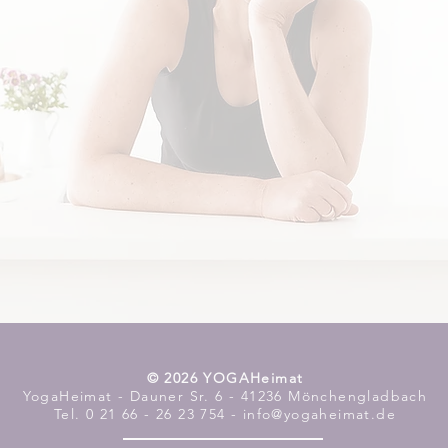
​© 2026 YOGAHeimat
YogaHeimat - Dauner Sr. 6 - 41236 Mönchengladbach
Tel. 0 21 66 - 26 23 754 - info@yogaheimat.de