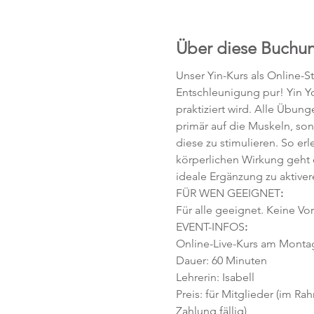
Über diese Buchu
Unser Yin-Kurs als Online-S
Entschleunigung pur! Yin Yo
praktiziert wird. Alle Übun
primär auf die Muskeln, so
diese zu stimulieren. So e
körperlichen Wirkung geht 
ideale Ergänzung zu aktive
FÜR WEN GEEIGNET
:
Für alle geeignet. Keine Vo
EVENT-INFOS
:
Online-Live-Kurs am Montag,
Dauer: 60 Minuten 
Lehrerin: Isabell
Preis: für Mitglieder (im Ra
Zahlung fällig)