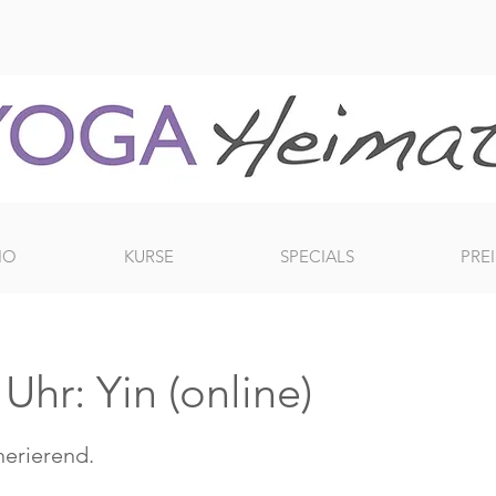
IO
KURSE
SPECIALS
PREI
hr: Yin (online)
erierend.