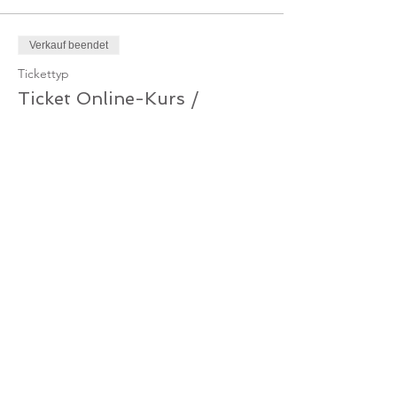
Verkauf beendet
Tickettyp
Ticket Online-Kurs /
Mitglied
Mehr Infos
Preis
0,00 €
Verkauf beendet
Tickettyp
Ticket Online-Kurs /
Gutschein
Mehr Infos