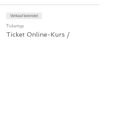
Verkauf beendet
Tickettyp
Ticket Online-Kurs /
Gutschein
Mehr Infos
Preis
0,00 €
Verkauf beendet
Tickettyp
Ticket Online-Kurs /
Mitglied
Mehr Infos