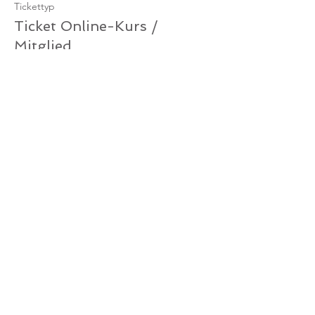
Tickettyp
Ticket Online-Kurs /
Mitglied
Mehr Infos
Preis
0,00 €
Verkauf beendet
Tickettyp
Ticket Online-Kurs /
Gutschein
Mehr Infos
Preis
0,00 €