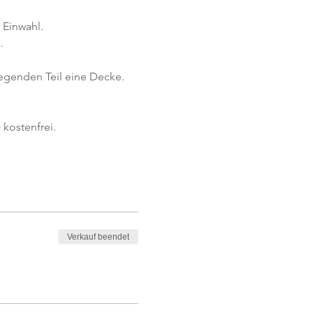
 Einwahl.
.
iegenden Teil eine Decke.
kostenfrei. 
Verkauf beendet