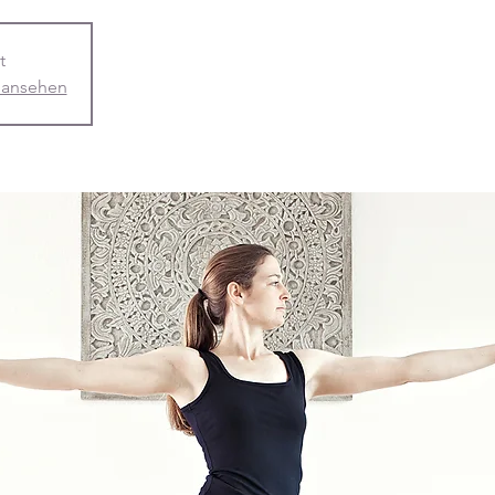
t
 ansehen