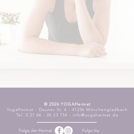
​© 2026 YOGAHeimat
YogaHeimat - Dauner Sr. 6 - 41236 Mönchengladbach
Tel. 0 21 66 - 26 23 754 - info@yogaheimat.de
Folge der Heimat
Folge Isa