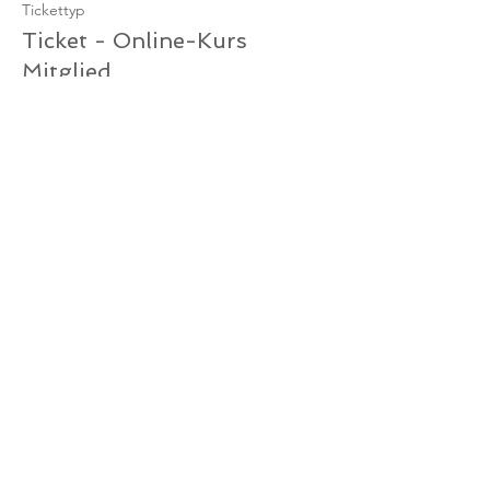
Tickettyp
Ticket - Online-Kurs
Mitglied
Mehr Infos
Preis
0,00 €
Verkauf beendet
Tickettyp
Ticket Online-Kurs /
Gutschein
Mehr Infos
Preis
0,00 €