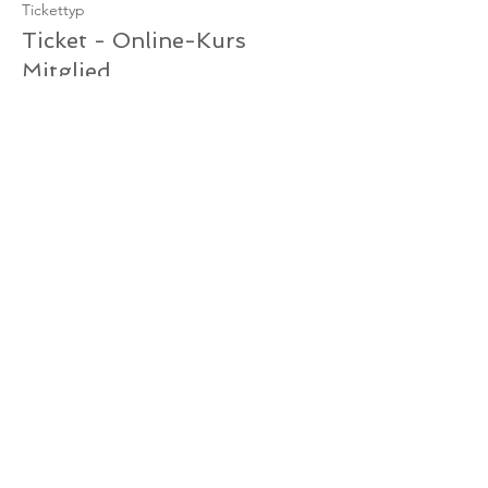
Tickettyp
Ticket - Online-Kurs
Mitglied
Mehr Infos
Preis
0,00 €
Verkauf beendet
Tickettyp
Ticket Online-Kurs /
Gutschein
Mehr Infos
Preis
0,00 €