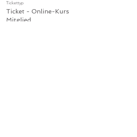
Tickettyp
Ticket - Online-Kurs
Mitglied
Mehr Infos
Preis
0,00 €
Verkauf beendet
Tickettyp
Ticket Online-Kurs /
Gutschein
Mehr Infos
Preis
0,00 €