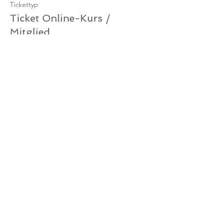
Tickettyp
Ticket Online-Kurs /
Mitglied
Mehr Infos
Preis
0,00 €
Verkauf beendet
Tickettyp
Ticket Online-Kurs /
Gutschein
Mehr Infos
Preis
0,00 €